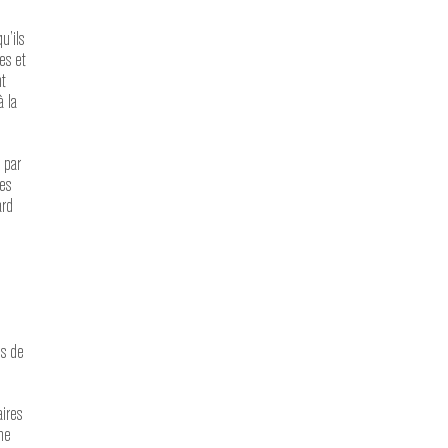
u’ils
es et
t
à la
 par
es
ard
es de
ires
ne