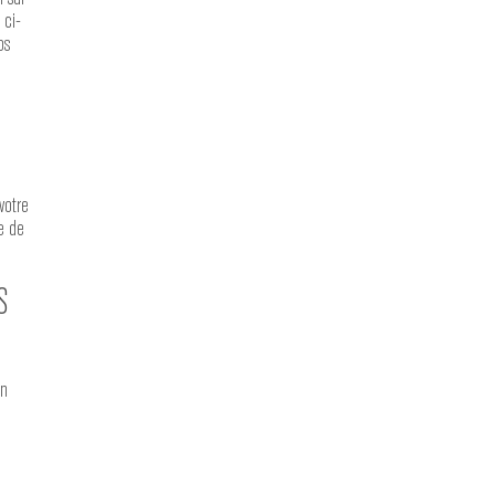
 ci-
os
E
votre
e de
S
on