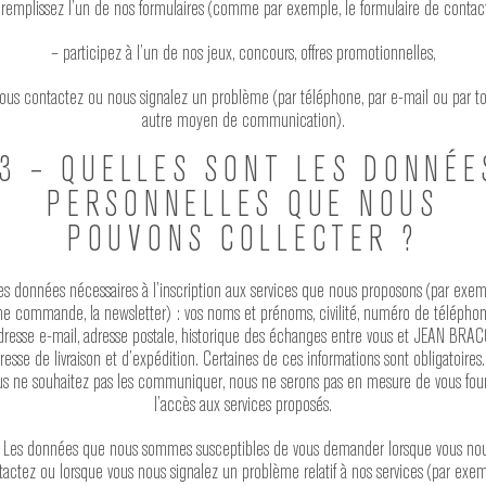
 remplissez l’un de nos formulaires (comme par exemple, le formulaire de contact
– participez à l’un de nos jeux, concours, offres promotionnelles,
ous contactez ou nous signalez un problème (par téléphone, par e-mail ou par t
autre moyen de communication).
3 – QUELLES SONT LES DONNÉE
PERSONNELLES QUE NOUS
POUVONS COLLECTER ?
es données nécessaires à l’inscription aux services que nous proposons (par exem
ne commande, la newsletter) : vos noms et prénoms, civilité, numéro de téléphon
dresse e-mail, adresse postale, historique des échanges entre vous et JEAN BRAC
resse de livraison et d’expédition. Certaines de ces informations sont obligatoires.
us ne souhaitez pas les communiquer, nous ne serons pas en mesure de vous four
l’accès aux services proposés.
 Les données que nous sommes susceptibles de vous demander lorsque vous no
tactez ou lorsque vous nous signalez un problème relatif à nos services (par exem