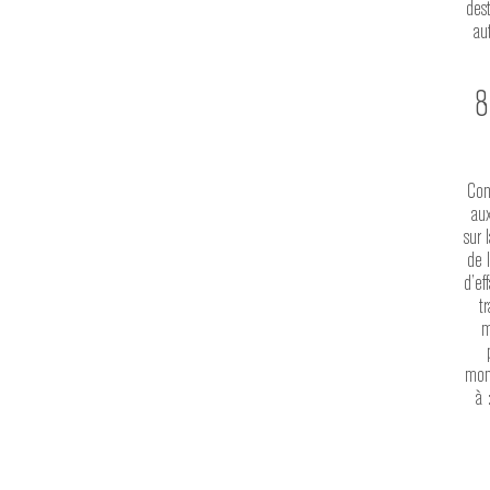
dest
au
Con
aux
sur 
de 
d’ef
t
m
mome
à 