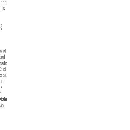
s non
ils
R
s et
éral
 code
é et
s, au
ut
de
t
stale
via
,