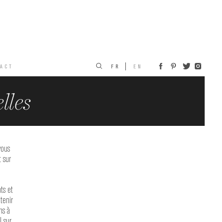
ACT
FR
EN
lles
vous
 sur
ts et
tenir
ns à
 sur