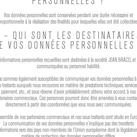
PERSONNELLES ?
Vos données personnelles sont conservées pendant une durée nécessaire et
proportionnelle à la réalisation des finalités pour lesquelles elles ont été collectées
6 – QUI SONT LES DESTINATAIRE
E VOS DONNÉES PERSONNELLES
informations personnelles recueillies sont destinées à la société JEAN BRACQ, et
communiquées au personnel habilité.
s sommes également susceptibles de communiquer vos données personnelles à
s-traitants auxquels nous recourons en matière de prestations techniques, service
paiement, etc., et sous réserve d’avoir préalablement obtenu votre accord, à nos
tenaires commerciaux. Ces personnes pourront donc être amenées à vous conta
directement à partir des coordonnées que vous nous avez communiquées.
nsemble de nos partenaires commerciaux et nos sous-traitants sont situés en Eur
La communication de vos données personnelles n’implique pas des transferts
nformations vers des pays non-membres de l’Union européenne dont la législatio
matière de protection des données personnelles diffère.