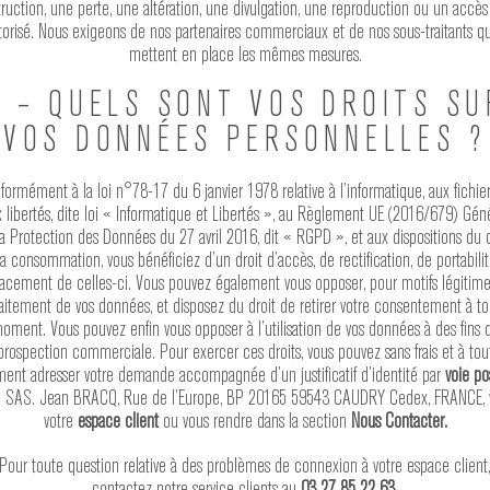
ruction, une perte, une altération, une divulgation, une reproduction ou un accè
torisé. Nous exigeons de nos partenaires commerciaux et de nos sous-traitants qu’
mettent en place les mêmes mesures.
8 – QUELS SONT VOS DROITS SU
VOS DONNÉES PERSONNELLES ?
formément à la loi n°78-17 du 6 janvier 1978 relative à l’informatique, aux fichier
 libertés, dite loi « Informatique et Libertés », au Règlement UE (2016/679) Gén
la Protection des Données du 27 avril 2016, dit « RGPD », et aux dispositions du
la consommation, vous bénéficiez d’un droit d’accès, de rectification, de portabilit
facement de celles-ci. Vous pouvez également vous opposer, pour motifs légitime
raitement de vos données, et disposez du droit de retirer votre consentement à to
oment. Vous pouvez enfin vous opposer à l’utilisation de vos données à des fins 
prospection commerciale. Pour exercer ces droits, vous pouvez sans frais et à tou
nt adresser votre demande accompagnée d’un justificatif d’identité par
voie po
: SAS. Jean BRACQ, Rue de l’Europe, BP 20165 59543 CAUDRY Cedex, FRANCE, 
votre
espace client
ou vous rendre dans la section
Nous Contacter
.
Pour toute question relative à des problèmes de connexion à votre espace client
contactez notre service clients au
03 27 85 22 63
.