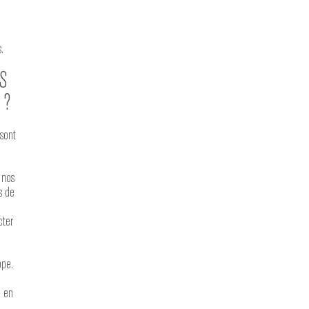
.
S
 ?
 sont
 nos
s de
cter
ope.
n en