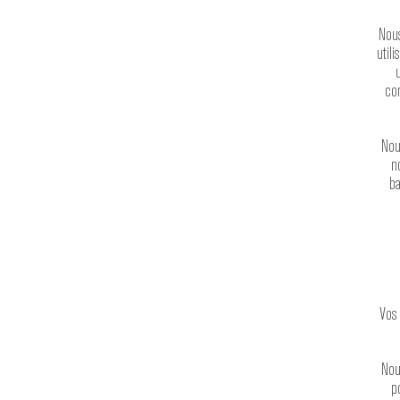
Nous
util
con
Nou
n
ba
Vos 
Nou
p