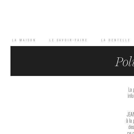
LA MAISON
LE SAVOIR-FAIRE
LA DENTELLE
Pol
La 
inf
JEAN
à la
des
Nécessaire
ce 