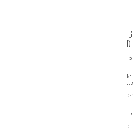
D
Les 
Nou
sou
par
L’e
d’i