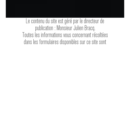
Le contenu du site est géré par le directeur de
publication : Monsieur Julien Bracq.
Toutes les informations vous concernant récoltées
dans les formulaires disponibles sur ce site sont
destinées à :
SAS. Jean BRACQ.
Nota : En conformité avec la loi n787-17 du 16 juin
1978 (CNIL), vous pouvez par simple courrier ou e-
mail, nous signaler toute erreur ou tout changement
concernant les éléments que vous nous fournissez,
ou vous pouvez demander de
ne plus figurer sur
notre fichier informatique.
Droit de réponse par courrier
:
Etablissements Jean Bracq.
Siège social : Rue de l’Europe
BP 20165