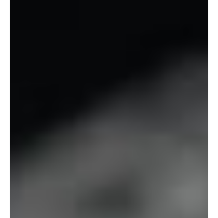
Experience
Afin que notre
site Web
fonctionne
aussi bien
que possible
lors de votre
visite. Si vous
refusez ces
cookies,
certaines
fonctionnalités
disparaîtront
du site Web.
Marketing
En partageant
votre intérêt et
votre
comportement
lorsque vous
visitez notre
site, vous