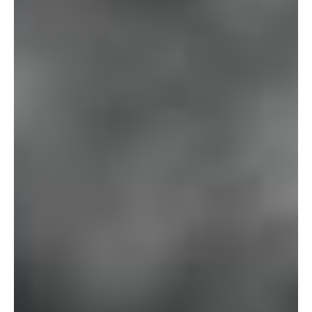
augmentez
les chances
de voir du
contenu et
des offres
personnalisés.