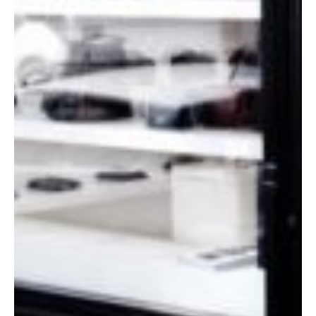
Experience
Afin que notre
site Web
fonctionne
aussi bien
que possible
lors de votre
visite. Si vous
refusez ces
cookies,
certaines
fonctionnalités
disparaîtront
du site Web.
Marketing
En partageant
votre intérêt et
votre
comportement
lorsque vous
visitez notre
site, vous