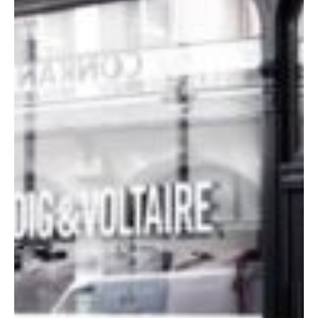
Ces cookies ne
sont pas
facultatifs. Ils
sont
nécessaires au
fonctionnement
du site Web.
Statistiques
Afin que
nous
puissions
améliorer la
fonctionnalité
et la
structure du
site Web, en
fonction de
la façon dont
le site Web
est utilisé.